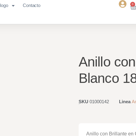
0
logo
Contacto
Anillo co
Blanco 1
SKU
01000142
Linea
An
Anillo con Brillante e